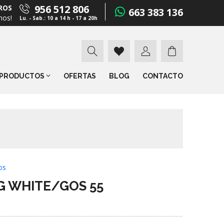
956 512 806
ROS
663 383 136
mos!
Lu. - Sab.: 10 a 14 h - 17 a 20h
PRODUCTOS
OFERTAS
BLOG
CONTACTO
os
G WHITE/GOS 55