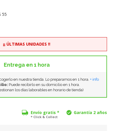
 55
¡¡ ÚLTIMAS UNIDADES !!
Entrega en 1 hora
ogerlo en nuestra tienda. Lo preparamos en 1 hora.
+ info
ilio:
Puede recibirlo en su domicilio en 1 hora.
estionan los días laborables en horario de tienda)
Envío gratis *
Garantía 2 años
* Click & Collect