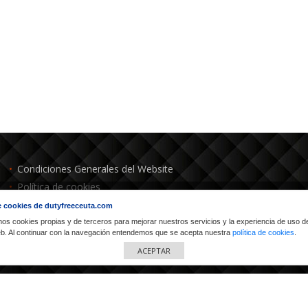
Condiciones Generales del Website
Política de cookies
Condiciones Precio Mínimo Garantizado
 cookies de dutyfreeceuta.com
Política de devoluciones
mos cookies propias y de terceros para mejorar nuestros servicios y la experiencia de uso d
web. Al continuar con la navegación entendemos que se acepta nuestra
política de cookies
.
ACEPTAR