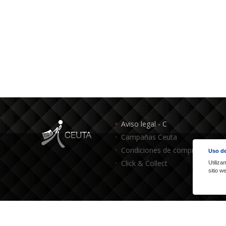
Aviso legal - C
Campañas Ceuta
Condiciones de compra - C
Uso de
Click & Collect
Utiliza
sitio 
Dutyfree Ceuta: Calle Real, 14, 51001 Ceuta - España