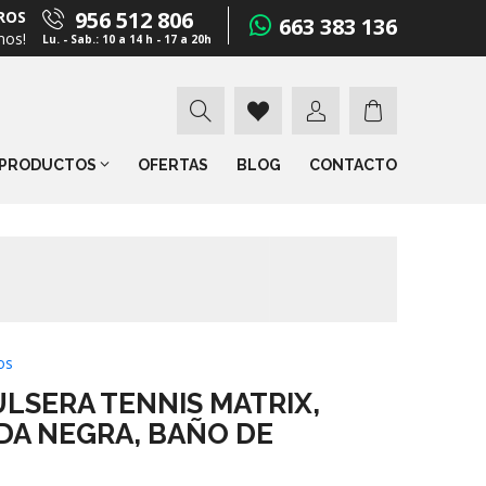
956 512 806
ROS
663 383 136
mos!
Lu. - Sab.: 10 a 14 h - 17 a 20h
PRODUCTOS
OFERTAS
BLOG
CONTACTO
os
LSERA TENNIS MATRIX,
DA NEGRA, BAÑO DE