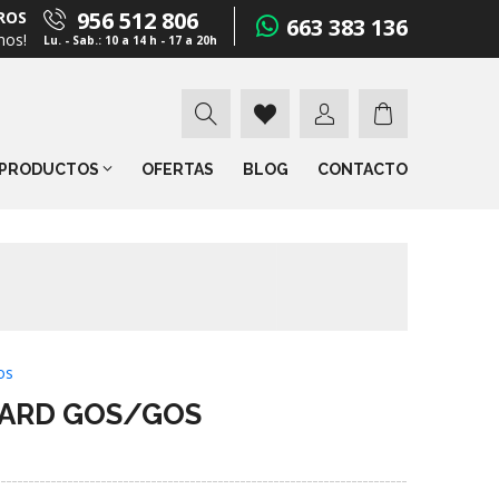
956 512 806
ROS
663 383 136
mos!
Lu. - Sab.: 10 a 14 h - 17 a 20h
PRODUCTOS
OFERTAS
BLOG
CONTACTO
os
 ARD GOS/GOS