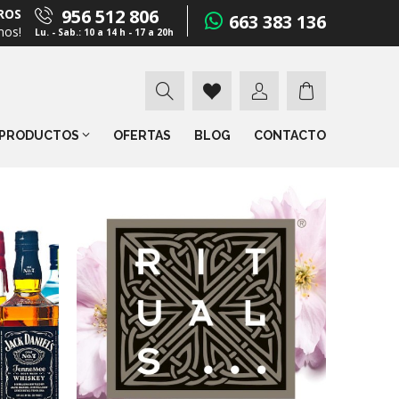
956 512 806
ROS
663 383 136
mos!
Lu. - Sab.: 10 a 14 h - 17 a 20h
PRODUCTOS
OFERTAS
BLOG
CONTACTO