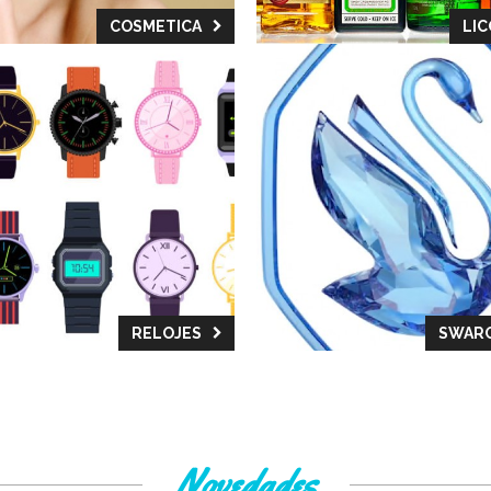
COSMETICA
LI
RELOJES
SWARO
Novedades