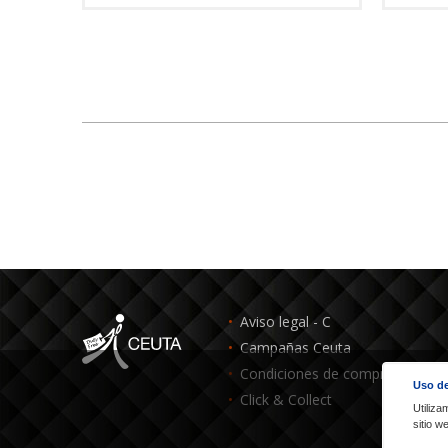
Aviso legal - C
Campañas Ceuta
Condiciones de compra - C
Uso de
Click & Collect
Utiliza
sitio 