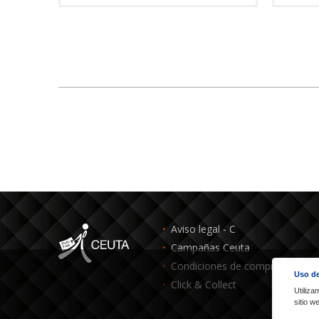
Aviso legal - C
Campañas Ceuta
Condiciones de compra - C
Uso de
Click & Collect
Utiliza
sitio 