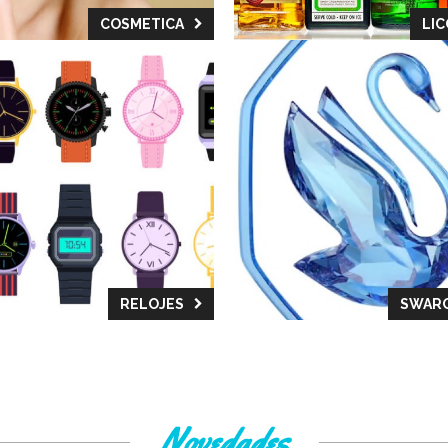
COSMETICA
LI
RELOJES
SWARO
Novedades