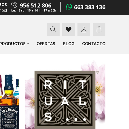
956 512 806
ROS
663 383 136
mos!
Lu. - Sab.: 10 a 14 h - 17 a 20h
PRODUCTOS
OFERTAS
BLOG
CONTACTO