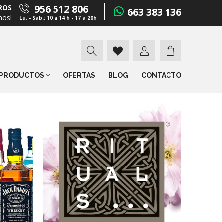
956 512 806
ROS
663 383 136
mos!
Lu. - Sab.: 10 a 14 h - 17 a 20h
PRODUCTOS
OFERTAS
BLOG
CONTACTO