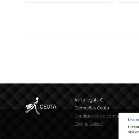
Aviso legal - C
Campañas Ceuta
Condiciones de compra - C
Uso de
Click & Collect
Utiliza
sitio 