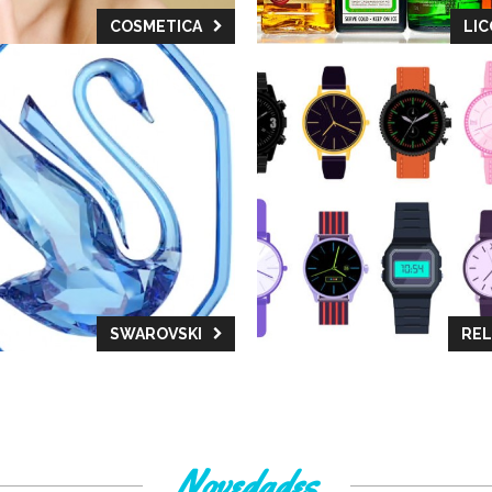
COSMETICA
LI
SWAROVSKI
REL
Novedades