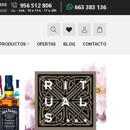
956 512 806
ROS
663 383 136
mos!
Lu. - Sab.: 10 a 14 h - 17 a 20h
PRODUCTOS
OFERTAS
BLOG
CONTACTO