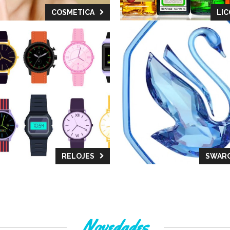
COSMETICA
LI
RELOJES
SWARO
Novedades