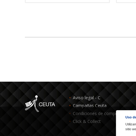
Aviso legal - C
Campañas Ceuta
Condiciones de compra - C
Uso de
Click & Collect
Utiliza
sitio 