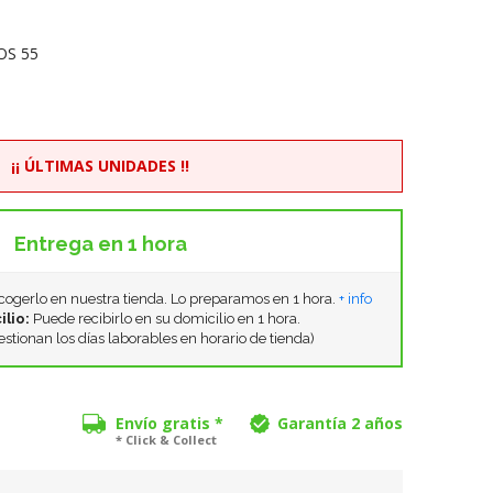
OS 55
¡¡ ÚLTIMAS UNIDADES !!
Entrega en 1 hora
ogerlo en nuestra tienda. Lo preparamos en 1 hora.
+ info
ilio:
Puede recibirlo en su domicilio en 1 hora.
estionan los días laborables en horario de tienda)
Envío gratis *
Garantía 2 años
* Click & Collect