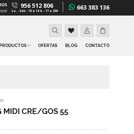
956 512 806
ROS
663 383 136
mos!
Lu. - Sab.: 10 a 14 h - 17 a 20h
PRODUCTOS
OFERTAS
BLOG
CONTACTO
os
 MIDI CRE/GOS 55